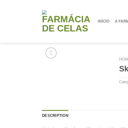
Skip
to
content
INÍCIO
A FAR
HO
Sk
Cate
DESCRIPTION