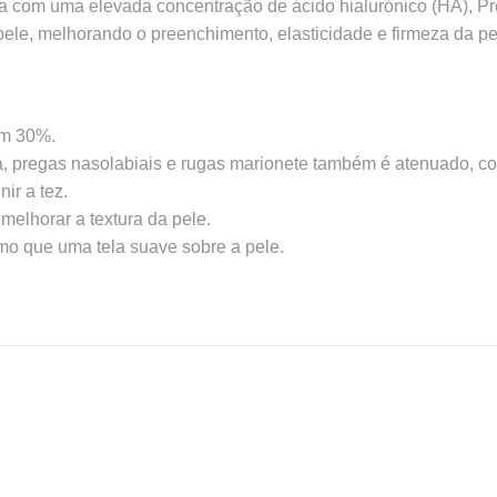
ca com uma elevada concentração de ácido hialurónico (HA), Pro
 pele, melhorando o preenchimento, elasticidade e firmeza da pe
em 30%.
a, pregas nasolabiais e rugas marionete também é atenuado, c
ir a tez.
melhorar a textura da pele.
mo que uma tela suave sobre a pele.