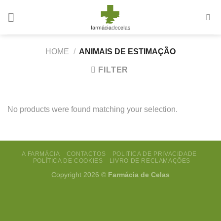
Skip
to
content
HOME
/
ANIMAIS DE ESTIMAÇÃO
FILTER
No products were found matching your selection.
A FARMÁCIA
CONTACTOS
POLITICA DE PRIVACIDADE
POLÍTICA DE COOKIES
LIVRO DE RECLAMAÇÕES
Copyright 2026 ©
Farmácia de Celas